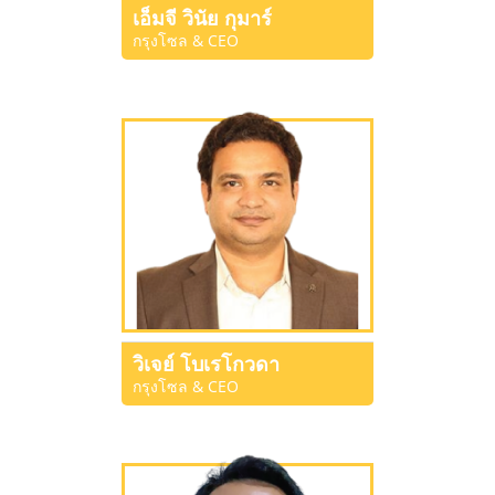
เอ็มจี วินัย กุมาร์
กรุงโซล & CEO
วิเจย์ โบเรโกวดา
กรุงโซล & CEO