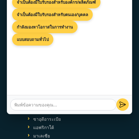
การปรากฏตัวของเรา
จำเป็นต้องมีใบรับรองสำหรับองค์กร/ผลิตภัณฑ์
จำเป็นต้องมีใบรับรองสำหรับตนเอง/บุคคล
กรุงเทพฯ
กำลังมองหาโอกาสในการทำงาน
เชียงใหม่
พัทยา
แบบสอบถามทั่วไป
ภูเก็ต
การมีอยู่ทั่วโลก
สหรัฐอเมริกา
สหราชอาณาจักร
สหรัฐอาหรับเอมิเรตส์
ซาอุดีอาระเบีย
แอฟริกาใต้
มาเลเซีย