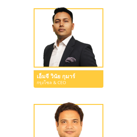
เอ็มจี วินัย กุมาร์
กรุงโซล & CEO