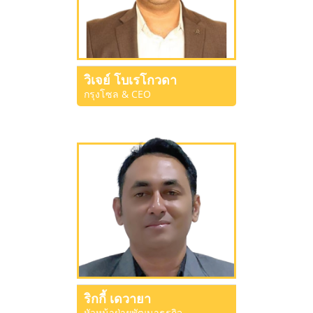
วิเจย์ โบเรโกวดา
กรุงโซล & CEO
ริกกี้ เดวายา
หัวหน้าฝ่ายพัฒนาธุรกิจ