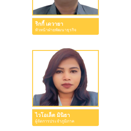
ริกกี้ เดวายา
หัวหน้าฝ่ายพัฒนาธุรกิจ
ไวโอเล็ต มินิธา
ผู้จัดการประจำภูมิภาค