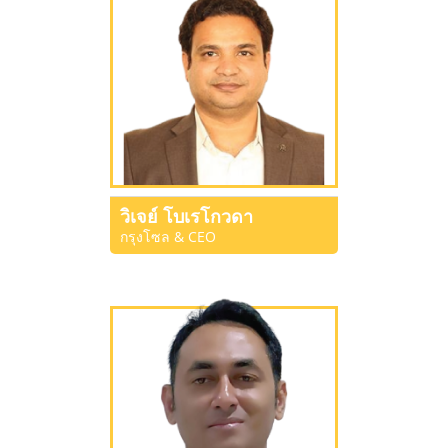
วิเจย์ โบเรโกวดา
กรุงโซล & CEO